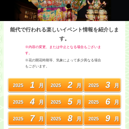
・ツアー
アクセス
能代で行われる楽しいイベント情報を紹介しま
能代観光協会について
す。
※内容の変更、または中止となる場合もございま
会員募集
す。
会員一覧
※花の開花時期等、気象によって多少異なる場合
もございます。
旅行のお申し込み
お問い合わせ
1
2
3
月
月
月
2025
2025
2025
4
5
6
月
月
月
2025
2025
2025
7
8
9
月
月
月
2025
2025
2025