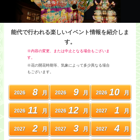
・ツアー
アクセス
能代で行われる楽しいイベント情報を紹介しま
能代観光協会について
す。
※内容の変更、または中止となる場合もございま
会員募集
す。
会員一覧
※花の開花時期等、気象によって多少異なる場合
もございます。
旅行のお申し込み
お問い合わせ
8
9
10
月
月
月
2026
2026
2026
11
12
1
月
月
月
2026
2026
2027
2
3
4
月
月
月
2027
2027
2027