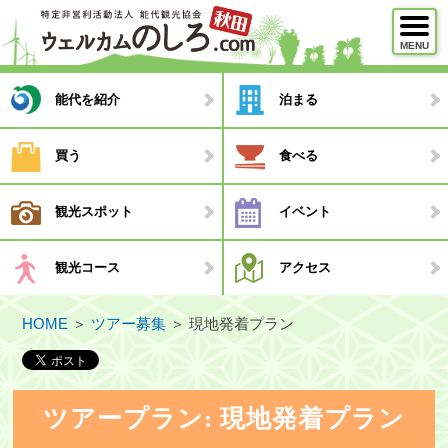
MENU
メニュー
能代を紹介
泊まる
能代を紹介
買う
食べる
泊まる
観光スポット
イベント
買う
食べる
観光コース
アクセス
観光スポット
HOME
＞
ツアー募集
＞
現地発着プラン
イベント
観光コース
・モデルコース
ツアープラン:
現地発着プラン
・観光ガイド