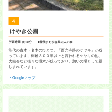
4
けやき公園
所要時間: 約10分 ■能代まち歩き案内人の会
能代の古木・名木のひとつ、「西光寺跡のケヤキ」が残
っています。樹齢３００年以上と言われるケヤキの他、
大銀杏など様々な樹木が残っており、憩いの場として親
しまれています。
・Googleマップ