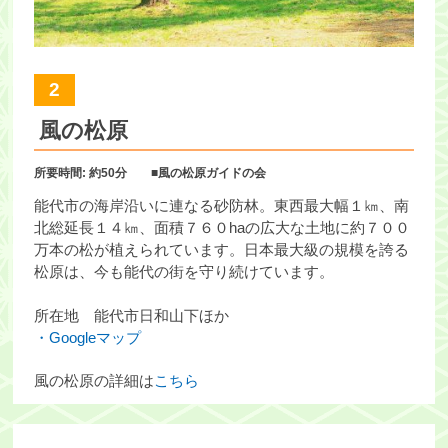
2
風の松原
所要時間: 約50分 ■風の松原ガイドの会
能代市の海岸沿いに連なる砂防林。東西最大幅１㎞、南
北総延長１４㎞、面積７６０haの広大な土地に約７００
万本の松が植えられています。日本最大級の規模を誇る
松原は、今も能代の街を守り続けています。
所在地 能代市日和山下ほか
・Googleマップ
風の松原の詳細は
こちら