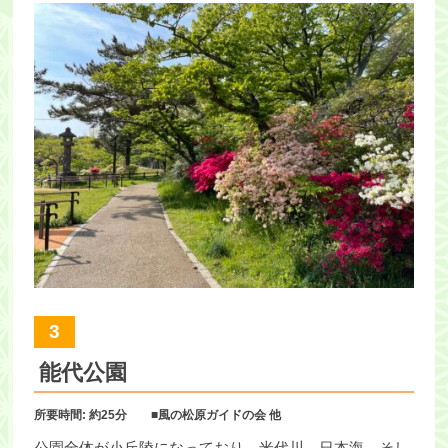
3
能代公園
所要時間: 約25分 ■風の松原ガイドの会 他
公園全体が小丘陵になっており、米代川、日本海、そし