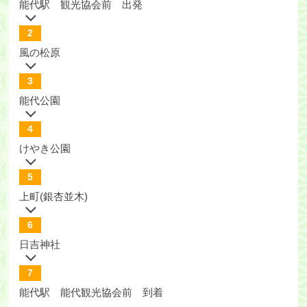
能代駅 観光協会前 出発
2
風の松原
3
能代公園
4
けやき公園
5
上町(銀杏並木)
6
日吉神社
7
能代駅 能代観光協会前 到着