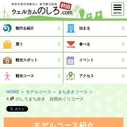
MENU
メニュー
能代を紹介
泊まる
能代を紹介
買う
食べる
泊まる
観光スポット
イベント
買う
食べる
観光コース
アクセス
観光スポット
HOME
＞
モデルコース
＞
まち歩きコース
＞
イベント
4.
のしろまち歩き 自然めぐりコース
観光コース
・モデルコース
モデルコース紹介
・観光ガイド