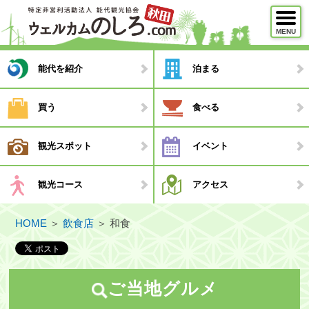
MENU
メニュー
能代を紹介
泊まる
能代を紹介
買う
食べる
泊まる
観光スポット
イベント
買う
食べる
観光コース
アクセス
観光スポット
HOME
＞
飲食店
＞
和食
イベント
観光コース
・モデルコース
ご当地グルメ
・観光ガイド