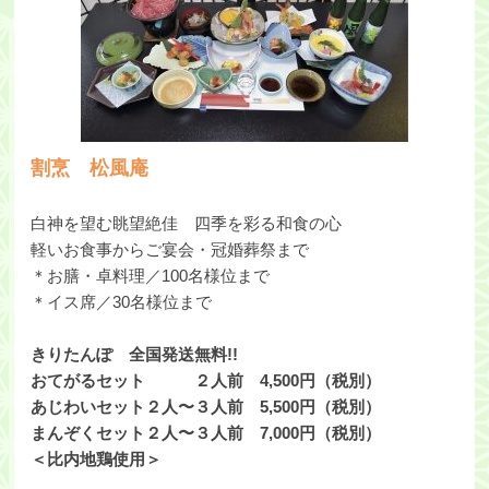
割烹 松風庵
白神を望む眺望絶佳 四季を彩る和食の心
軽いお食事からご宴会・冠婚葬祭まで
＊お膳・卓料理／100名様位まで
＊イス席／30名様位まで
きりたんぽ 全国発送無料!!
おてがるセット ２人前 4,500円（税別）
あじわいセット２人〜３人前 5,500円（税別）
まんぞくセット２人〜３人前 7,000円（税別）
＜比内地鶏使用＞