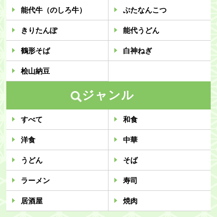
能代牛（のしろ牛）
ぶたなんこつ
・ツアー
きりたんぽ
能代うどん
アクセス
鶴形そば
白神ねぎ
能代観光協会について
桧山納豆
会員募集
ジャンル
会員一覧
旅行のお申し込み
すべて
和食
お問い合わせ
洋食
中華
うどん
そば
ラーメン
寿司
居酒屋
焼肉