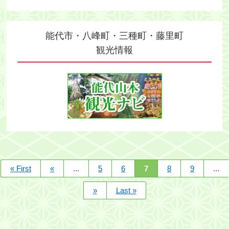
能代市・八峰町・三種町・藤里町
観光情報
« First
«
...
5
6
7
8
9
...
»
Last »