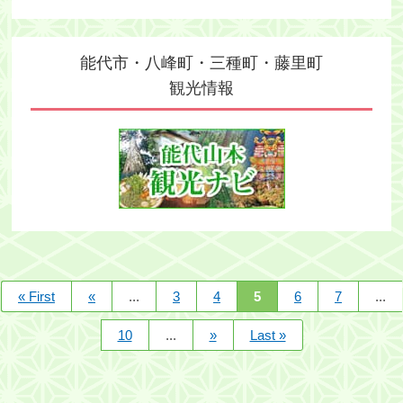
能代市・八峰町・三種町・藤里町
観光情報
« First
«
...
3
4
5
6
7
...
10
...
»
Last »