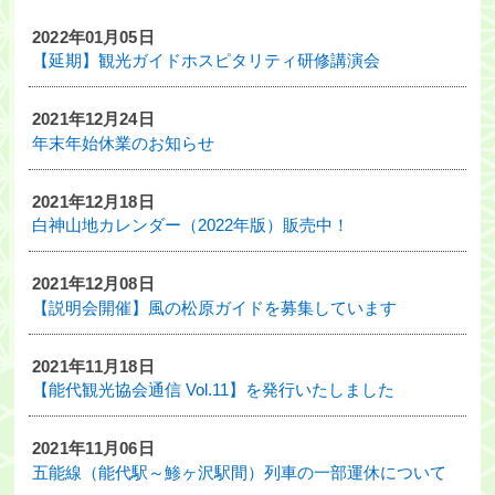
2022年01月05日
・ツアー
【延期】観光ガイドホスピタリティ研修講演会
アクセス
2021年12月24日
年末年始休業のお知らせ
能代観光協会について
会員募集
2021年12月18日
白神山地カレンダー（2022年版）販売中！
会員一覧
旅行のお申し込み
2021年12月08日
【説明会開催】風の松原ガイドを募集しています
お問い合わせ
2021年11月18日
【能代観光協会通信 Vol.11】を発行いたしました
2021年11月06日
五能線（能代駅～鯵ヶ沢駅間）列車の一部運休について