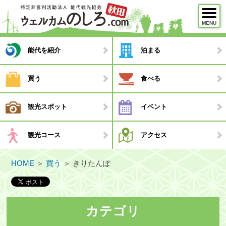
MENU
メニュー
能代を紹介
泊まる
能代を紹介
買う
食べる
泊まる
観光スポット
イベント
買う
食べる
観光コース
アクセス
観光スポット
HOME
＞
買う
＞
きりたんぽ
イベント
観光コース
・モデルコース
カテゴリ
・観光ガイド