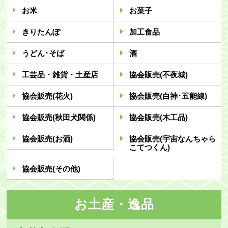
お米
お菓子
・ツアー
きりたんぽ
加工食品
アクセス
うどん･そば
酒
能代観光協会について
工芸品・雑貨・土産店
協会販売(不夜城)
会員募集
協会販売(花火)
協会販売(白神･五能線)
会員一覧
協会販売(秋田犬関係)
協会販売(木工品)
旅行のお申し込み
協会販売(お酒)
協会販売(宇宙なんちゃら
お問い合わせ
こてつくん)
協会販売(その他)
お土産・逸品