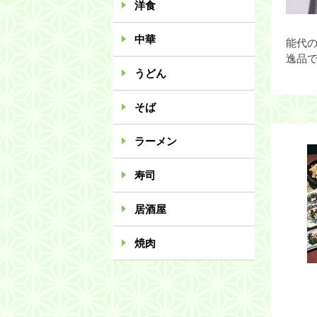
洋食
中華
能代
逸品
うどん
そば
ラーメン
寿司
居酒屋
焼肉