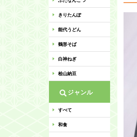
ぶたなんこつ
きりたんぽ
能代うどん
鶴形そば
白神ねぎ
桧山納豆
ジャンル
すべて
和食