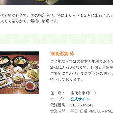
の代表的な野菜で、国の指定産地。特に１０月〜１２月に出荷され
で太くて柔らかく、鍋物に最適です。
酒食彩宴 粋
ご当地ならではの食材と地酒でおも
2階は10〜70名様まで、仕切ると
ご要望に合わせた宴会プランの他ア
待ちしております。
住 所
能代市東町8−9
ウェブ
公式サイト
電話番号
0185-53-5243
営業時間
平日･日曜 PM5:00～PM10