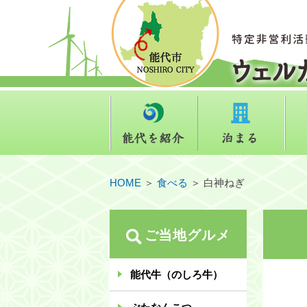
能代を紹介
泊ま
HOME
＞
食べる
＞
白神ねぎ
ご当地グルメ
能代牛（のしろ牛）