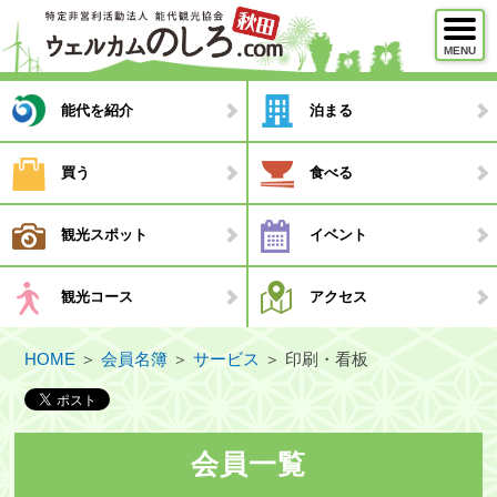
MENU
メニュー
能代を紹介
泊まる
能代を紹介
買う
食べる
泊まる
観光スポット
イベント
買う
食べる
観光コース
アクセス
観光スポット
HOME
＞
会員名簿
＞
サービス
＞
印刷・看板
イベント
観光コース
・モデルコース
会員一覧
・観光ガイド