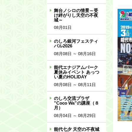
舞台ノシロの情景～受
け絆がりし天空の不夜
城～
08月01日
のしろ銀河フェスティ
バル2026
08月08日 ～ 08月16日
能代エナジアムパーク
夏休みイベント あっつ
い夏のHOLIDAY
08月08日 ～ 08月11日
のしろ交流プラザ
”Coco Wa”の講座（８
月）
08月04日 ～ 08月29日
能代七夕 天空の不夜城