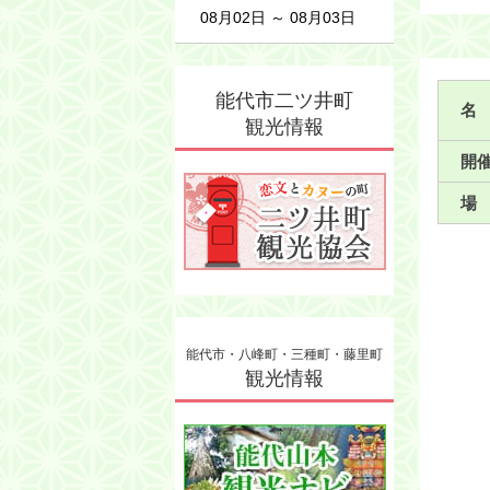
08月02日 ～ 08月03日
能代市二ツ井町
名
観光情報
開
場
能代市・八峰町・三種町・藤里町
観光情報