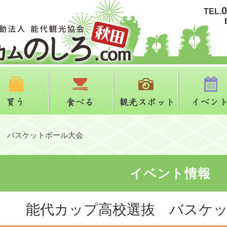
0
TEL.
る
買う
食べる
観光スポット
 バスケットボール大会
イベント情報
能代カップ高校選抜 バスケ