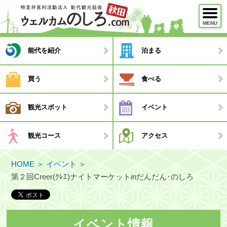
MENU
メニュー
能代を紹介
泊まる
能代を紹介
買う
食べる
泊まる
観光スポット
イベント
買う
食べる
観光コース
アクセス
観光スポット
HOME
＞
イベント
＞
イベント
第２回Creer(ｸﾚｴ)ナイトマーケットinだんだん･のしろ
観光コース
・モデルコース
イベント情報
・観光ガイド