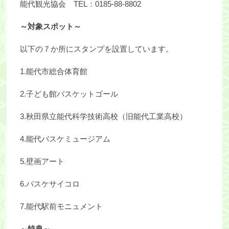
能代観光協会 TEL：0185-88-8802
～対象スポット～
以下の７か所にスタンプを設置しています。
1.能代市総合体育館
2.子ども館バスケットゴール
3.秋田県立能代科学技術高校（旧能代工業高校）
4.能代バスケミュージアム
5.壁画アート
6.バスケサイコロ
7.能代駅前モニュメント
～特典～