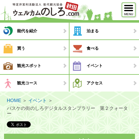
MENU
メニュー
能代を紹介
泊まる
能代を紹介
買う
食べる
泊まる
観光スポット
イベント
買う
食べる
観光コース
アクセス
観光スポット
HOME
＞
イベント
＞
イベント
バスケの街のしろデジタルスタンプラリー 第２クォータ
ー
観光コース
・モデルコース
・観光ガイド