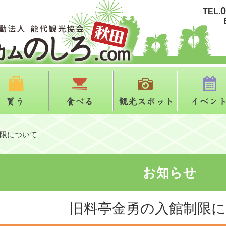
0
TEL.
る
買う
食べる
観光スポット
限について
お知らせ
旧料亭金勇の入館制限