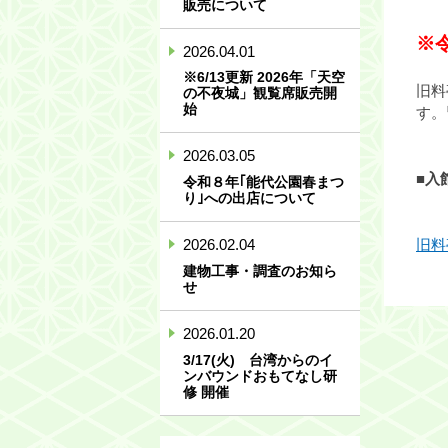
販売について
※
2026.04.01
※6/13更新 2026年「天空
旧料
の不夜城」観覧席販売開
始
す。
2026.03.05
■入
令和８年｢能代公園春まつ
り｣への出店について
旧料
2026.02.04
建物工事・調査のお知ら
せ
2026.01.20
3/17(火) 台湾からのイ
ンバウンドおもてなし研
修 開催