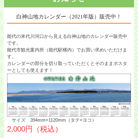
・ツアー
白神山地カレンダー（2021年版）販売中！
アクセス
能代の米代川河口から見える白神山地のカレンダー販売中
能代観光協会について
です。
能代市観光案内所（能代駅構内）でお買い求めいただけま
会員募集
す。
カレンダーの部分を切り取っていただくとそのままポスタ
会員一覧
ーとしても使えます！
旅行のお申し込み
お問い合わせ
サイズ 394mm×1120mm（タテ×ヨコ）
2,000円（税込）