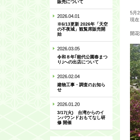
販売について
5月
2026.04.01
現在
※6/13更新 2026年「天空
の不夜城」観覧席販売開
開花
始
2026.03.05
令和８年｢能代公園春まつ
り｣への出店について
2026.02.04
建物工事・調査のお知ら
せ
2026.01.20
3/17(火) 台湾からのイ
ンバウンドおもてなし研
修 開催